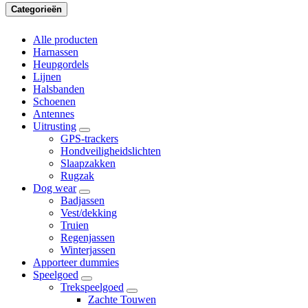
Categorieën
Alle producten
Harnassen
Heupgordels
Lijnen
Halsbanden
Schoenen
Antennes
Uitrusting
GPS-trackers
Hondveiligheidslichten
Slaapzakken
Rugzak
Dog wear
Badjassen
Vest/dekking
Truien
Regenjassen
Winterjassen
Apporteer dummies
Speelgoed
Trekspeelgoed
Zachte Touwen