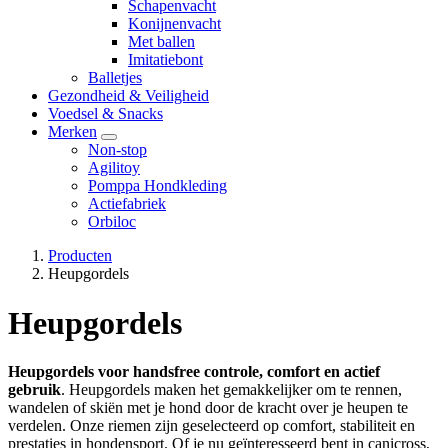
Schapenvacht
Konijnenvacht
Met ballen
Imitatiebont
Balletjes
Gezondheid & Veiligheid
Voedsel & Snacks
Merken
Non-stop
Agilitoy
Pomppa Hondkleding
Actiefabriek
Orbiloc
Producten
Heupgordels
Heupgordels
Heupgordels voor handsfree controle, comfort en actief
gebruik
. Heupgordels maken het gemakkelijker om te rennen,
wandelen of skiën met je hond door de kracht over je heupen te
verdelen. Onze riemen zijn geselecteerd op comfort, stabiliteit en
prestaties in hondensport. Of je nu geïnteresseerd bent in canicross,