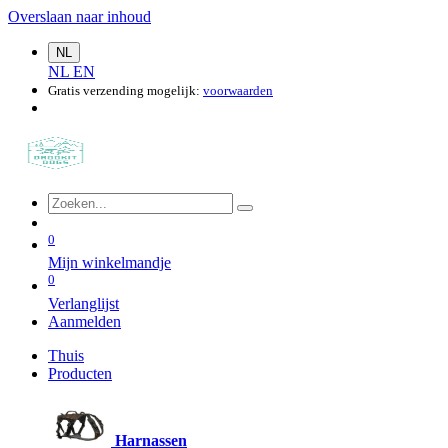
Overslaan naar inhoud
NL
NL
EN
Gratis verzending mogelijk:
voorwaarden
0
Mijn winkelmandje
0
Verlanglijst
Aanmelden
Thuis
Producten
Harnassen