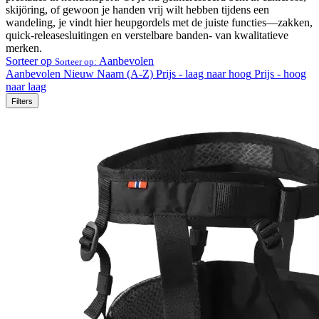
skijöring, of gewoon je handen vrij wilt hebben tijdens een
wandeling, je vindt hier heupgordels met de juiste functies—zakken,
quick-releasesluitingen en verstelbare banden- van kwalitatieve
merken.
Sorteer op
Aanbevolen
Sorteer op:
Aanbevolen
Nieuw
Naam (A-Z)
Prijs - laag naar hoog
Prijs - hoog
naar laag
Filters