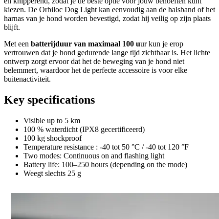
en knipperend, zodat je de beste optie voor jouw behoeften kunt
kiezen. De Orbiloc Dog Light kan eenvoudig aan de halsband of het
harnas van je hond worden bevestigd, zodat hij veilig op zijn plaats
blijft.
Met een
batterijduur van maximaal 100 u
ur kun je erop
vertrouwen dat je hond gedurende lange tijd zichtbaar is. Het lichte
ontwerp zorgt ervoor dat het de beweging van je hond niet
belemmert, waardoor het de perfecte accessoire is voor elke
buitenactiviteit.
Key specifications
Visible up to 5 km
100 % waterdicht (IPX8 gecertificeerd)
100 kg shockproof
Temperature resistance : -40 tot 50 °C / -40 tot 120 °F
Two modes: Continuous on and flashing light
Battery life: 100–250 hours (depending on the mode)
Weegt slechts 25 g