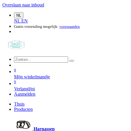
Overslaan naar inhoud
NL
NL
EN
Gratis verzending mogelijk:
voorwaarden
0
Mijn winkelmandje
0
Verlanglijst
Aanmelden
Thuis
Producten
Harnassen